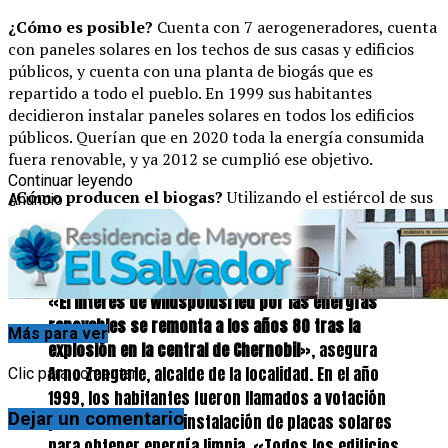
¿Cómo es posible?
Cuenta con 7 aerogeneradores, cuenta
con paneles solares en los techos de sus casas y edificios
públicos, y cuenta con una planta de biogás que es
repartido a todo el pueblo. En 1999 sus habitantes
decidieron instalar paneles solares en todos los edificios
públicos. Querían que en 2020 toda la energía consumida
fuera renovable, y ya 2012 se cumplió ese objetivo.
Continuar leyendo
¿Cómo producen el biogas?
Utilizando el estiércol de sus
Anuncio
70 vacas, unido al maíz que cultivan. Generan electricidad
y, además, con el calor residual, pueden calentar el agua de
sus casas.
«
El interés de Wildspoldsried por las energías
renovables se remonta a los años 80 tras la
Más para ver
explosión en la central de Chernobil
», asegura
Arno Zengerle, alcalde de la localidad. En el año
Clic para comentar
1999, los habitantes fueron llamados a votación
Dejar un comentario
para considerar la instalación de placas solares
para obtener energía limpia. «Todos los edificios