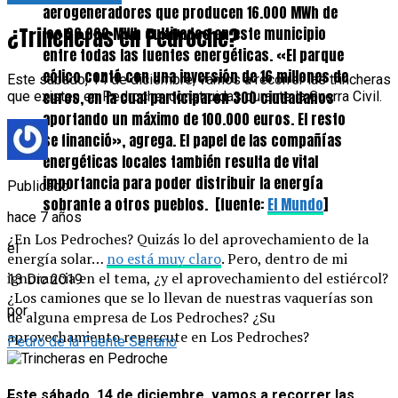
aerogeneradores que producen 16.000 MWh de
¿Trincheras en Pedroche?
los 26.000 MWh cultivados en este municipio
entre todas las fuentes energéticas. «El parque
eólico contó con una inversión de 16 millones de
Este sábado, 14 de diciembre, vamos a recorrer las trincheras
euros, en la cual participaron 300 ciudadanos
que existen en Pedroche, construidas durante la Guerra Civil.
aportando un máximo de 100.000 euros. El resto
se financió», agrega. El papel de las compañías
energéticas locales también resulta de vital
importancia para poder distribuir la energía
Publicado
sobrante a otros pueblos. [fuente:
El Mundo
]
hace 7 años
¿En Los Pedroches? Quizás lo del aprovechamiento de la
el
energía solar…
no está muy claro
. Pero, dentro de mi
ignorancia en el tema, ¿y el aprovechamiento del estiércol?
13 Dic 2019
¿Los camiones que se lo llevan de nuestras vaquerías son
por
de alguna empresa de Los Pedroches? ¿Su
aprovechamiento repercute en Los Pedroches?
Pedro de la Fuente Serrano
Este sábado, 14 de diciembre, vamos a recorrer las