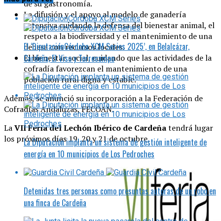
de su gastronomía.
La difusión y el apoyo al modelo de ganadería
extensiva cuidando la defensa del bienestar animal, el
respeto a la biodiversidad y el mantenimiento de una
El ‘DiputaciónCórdoba XCM Series 2025’, en Belalcázar,
dehesa con recursos locales.
El bienestar social, cuidando que las actividades de la
Cardeña, El Viso y Torrecampo
cofradía favorezcan el mantenimiento de una
población rural digna y estable.
Además, se anunció su incorporación a la Federación de
Cofradías Andaluzas, FECOAN.
La
VII Feria del Lechón Ibérico de Cardeña
tendrá lugar
los próximos días 19, 20 y 21 de octubre.
La Diputación implanta un sistema de gestión inteligente de
energía en 10 municipios de Los Pedroches
Detenidas tres personas como presuntas autoras de un robo en
una finca de Cardeña