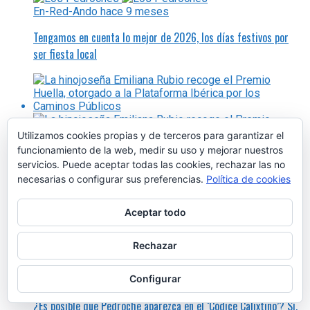
En-Red-Ando
hace 9 meses
Tengamos en cuenta lo mejor de 2026, los días festivos por
ser fiesta local
Utilizamos cookies propias y de terceros para garantizar el
funcionamiento de la web, medir su uso y mejorar nuestros
Actualidad
hace 9 meses
servicios. Puede aceptar todas las cookies, rechazar las no
necesarias o configurar sus preferencias.
Política de cookies
La hinojoseña Emiliana Rubio recoge el Premio Huella, otorgado
a la Plataforma Ibérica por los Caminos Públicos
Aceptar todo
Rechazar
Configurar
En-Red-Ando
hace 7 meses
¿Es posible que Pedroche aparezca en el ‘Códice Calixtino’? Sí,