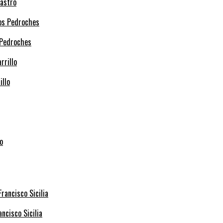
Castro
 Pedroches
illo
ncisco Sicilia