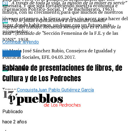
[5]
“
A través de toda la vida, la misión de la mujer es servir”
amenaza. Y que siga fortaleciendo nuestra economía e
(Formación Político-Social, 1º de Bachillerato, 1963)
influya, con su crecimiento,para que muchos de nuestros
jóvenes retornen a la tierra que les vio nacer para hacer del
[6]
“
No le pidas explicaciones a tu marido cuando
lugar donde habitamos, un lugar con un futuro más
regrese
del trabajo. Recuerda siempre que es el amo de la
prometedor.
casa”.
(Extraído de “
Sección Femenina de la F.E. y de las
JONS”, 1958.
Continuar leyendo
[7]
María José Sánchez Rubio, Consejera de Igualdad y
Cultura
Políticas Sociales, EFE. 04.03.2017.
Hablando de presentaciones de libros, de
[8]
De “gens”.
Cultura y de Los Pedroches
Temas:
Conquista
Juan Pablo Gutiérrez García
Publicado
hace 2 años