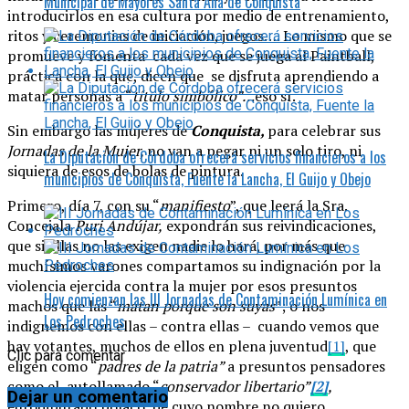
Municipal de Mayores Santa Ana de Conquista
introducirlos en esa cultura por medio de entrenamiento,
ritos y ceremonias de iniciación, juegos…. Lo mismo que se
promueve y fomenta cada vez que se juega al Paintball,
práctica con la que, dicen que se disfruta aprendiendo a
matar personas a “
título simbólico”…
eso sí.
Sin embargo las mujeres de
Conquista,
para celebrar sus
Jornadas de la Mujer,
no van a pegar ni un solo tiro, ni
La Diputación de Córdoba ofrecerá servicios financieros a los
siquiera de esos de bolas de pintura.
municipios de Conquista, Fuente la Lancha, El Guijo y Obejo
Primero, día 7, con su “
manifiesto
”, que leerá la Sra.
Concejala
Puri Andújar,
expondrán sus reivindicaciones,
que si ellas no las exigen nadie lo hará, por más que
muchísimos varones compartamos su indignación por la
violencia ejercida contra la mujer por esos presuntos
Hoy comienzan las III Jornadas de Contaminación Lumínica en
machos que las “
matan porque son suyas
”; o nos
Los Pedroches
indignemos con ellas – contra ellas – cuando vemos que
hay votantes, muchos de ellos en plena juventud
[1]
, que
Clic para comentar
eligen como “
padres de la patria”
a presuntos pensadores
como el autollamado “
conservador libertario”
[2]
,
Dejar un comentario
eurodiputado polaco, de cuyo nombre no quiero