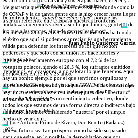
están con nosotros. La vida y sus etapas: nacer, crecer y…
Me gustaría que nuestra huella fuera tan profunda como la
de COVAP y la de tanta gente que la hizo crecer hasta llegar
Definitivamente,
“quiero ser como ellas
”, porque las
a ser un referente que traspasa nuestras fronteras.
andaluzas queremos volver a ser lo que fuimos, gente
[8]
de
luz que a las gentes, alma de gentes les dimos”
El concepto “cooperativo” no en todos los sitios ha tenido
el éxito que aquí sí podemos apreciar. Es una herramienta
Juan Pablo Gutiérrez García
válida para defender los intereses de los que no son
poderosos y que solo con su unión los hace fuertes y
competitivos.
[1]
Llegó al Parlamento europeo con el 7,2 % de los
votantes polacos, siendo el 28,5 %, los sufragios emitidos
Tendemos, en ocasiones, a no valorar lo que tenemos. Aquí
por jóvenes entre 18 y 25 años.
hay un bonito ejemplo por el que sentirnos orgullosos y
afortunados. Siempre he visto que COVAP no solamente ha
[2]
Así se define el eurodiputado Korwin-Mikke. Yo creo que
sido de los cooperativistas o trabajadores que la
hay un cruce de cables en su mente, pues dice “libertario”
integraban; ha sido y es un sentimiento colectivo, donde
en vez de “liberticida”.
todos los que estamos de una forma directa o indirecta bajo
[3]
Janusz Korwin-Mikke.
su influjo la hemos considerado “nuestra” por el simple
hecho de vivir aquí.
[4]
José Antonio Primo de Rivera, Don Benito (Badajoz),
1935.
Que su futuro sea tan próspero como ha sido su pasado
para que evite, en lo posible, la despoblación que nos