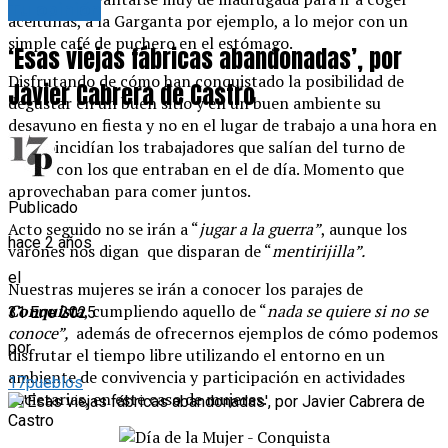
Tu opinión
aceitunas, a la Garganta por ejemplo, a lo mejor con un
simple café de puchero en el estómago.
‘Esas viejas fábricas abandonadas’, por
Disfrutando de cómo han conquistado la posibilidad de
Javier Cabrera de Castro
degustar en un buen sitio y en un buen ambiente su
desayuno en fiesta y no en el lugar de trabajo a una hora en
que coincidían los trabajadores que salían del turno de
noche con los que entraban en el de día. Momento que
aprovechaban para comer juntos.
Publicado
Acto seguido no se irán a “
jugar a la guerra”
, aunque los
hace 2 años
varones nos digan que disparan de “
mentirijilla”.
el
Nuestras mujeres se irán a conocer los parajes de
Conquista
, cumpliendo aquello de “
nada se quiere si no se
31 Ene 2025
conoce”,
además de ofrecernos ejemplos de cómo podemos
por
disfrutar el tiempo libre utilizando el entorno en un
ambiente de convivencia y participación en actividades
17pueblos
societarias, en este caso de mujeres.