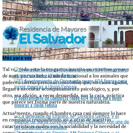
Continuar leyendo
Anuncio
Más para ver
Tal vez todo esto lo tengamos inscrito en nuestros genes y
de aquí, por un lado, el miedo irracional a los animales que
padecen ciertas personas (cinofobia) que, en casos agudos,
llegan a necesitar acompañamiento psicológico, y, por
otro, esa afición, a veces desmedida, por la caza, práctica
El Ayuntamiento de Conquista reúne 604 firmas para exigir
que parece ser forma parte de nuestra naturaleza.
mejoras a Unión Fenosa
Actualmente, cuando el hombre caza casi siempre lo hace
en compañía respondiendo así a otras de nuestras
características cuales son la sociabilidad y la necesidad de
comunicarnos.